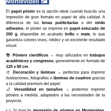
Montevideo 🖼️
El
papel póster
es la opción ideal cuando buscás una
impresión de gran formato en papel de alta calidad. A
diferencia de las
lonas publicitarias
o del
vinilo
adhesivo
, el póster se imprime en
papel estucado de
200 g
, disponible en acabado
brillo
o
mate
, lo que
garantiza colores vivos, nitidez y un excelente resultado
visual.
📚
Pósters científicos
→ muy utilizados en
trabajos
académicos y congresos
, generalmente en formato de
120 x 80 cm
.
🎨
Decoración y láminas
→ perfectos para imprimir
ilustraciones, fotografías o
láminas de cuadros
gracias
a la calidad premium del papel.
📐
Versatilidad en tamaños
→ podemos imprimir
pósters a medida, adaptados a las necesidades de tu
proyecto.
👉 Si buscás
impresión de pósters en Montevideo
,