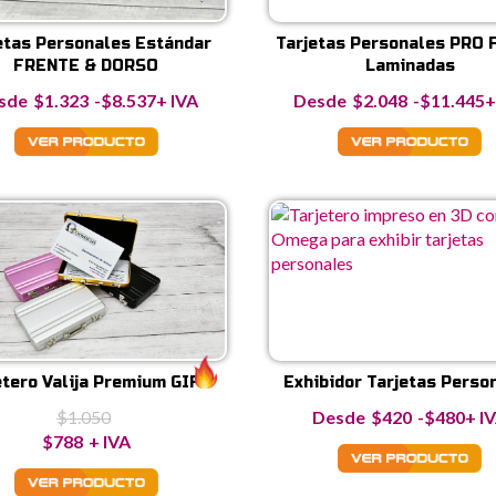
etas Personales Estándar
Tarjetas Personales PRO 
FRENTE & DORSO
Laminadas
Rango
R
$
1.323
-
$
8.537
+ IVA
$
2.048
-
$
11.445
+
de
d
precios:
p
desde
d
$1.323
$
hasta
h
$8.537
$
etero Valija Premium GIFT
Exhibidor Tarjetas Perso
Ran
$
1.050
$
420
-
$
480
+ I
El
El
de
$
788
+ IVA
precio
precio
pre
original
actual
des