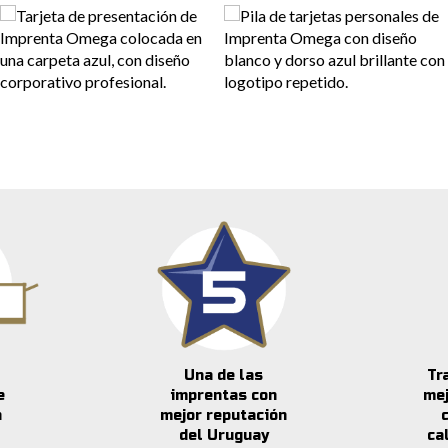
Una de las
Tr
e
imprentas con
me
n
mejor reputación
del Uruguay
ca