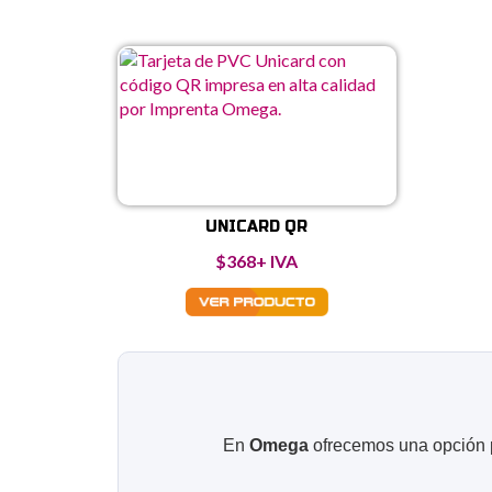
$4.427
hasta
$26.435
UNICARD QR
$
368
+ IVA
En
Omega
ofrecemos una opción p