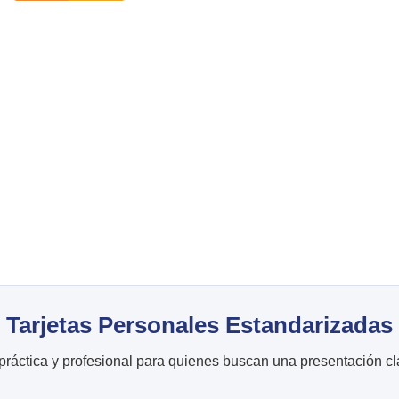
era:
es:
$42
$1.050.
$788.
has
$48
Tarjetas Personales Estandarizadas
ráctica y profesional para quienes buscan una presentación cla