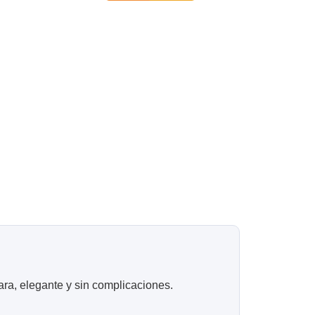
0
era:
es:
ta
$320.
$278.
0
ra, elegante y sin complicaciones.