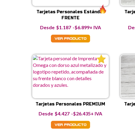
Tarjetas Personales Estándar
Tarj
FRENTE
Rango
$
1.187
-
$
6.899
+ IVA
de
precios:
desde
$1.187
hasta
$6.899
Tarjetas Personales PREMIUM
Tarj
Rango
$
4.427
-
$
26.435
+ IVA
de
precios:
desde