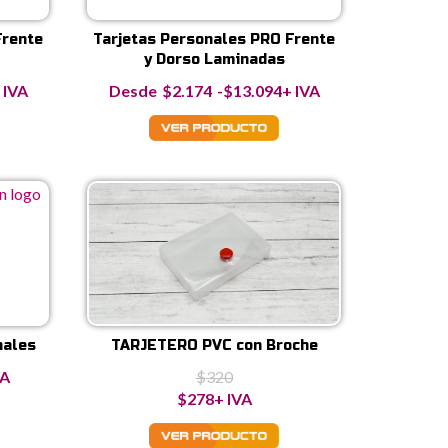
Frente
Tarjetas Personales PRO Frente
y Dorso Laminadas
ango
Rango
 IVA
$
2.174
-
$
13.094
+ IVA
e
de
recios:
precios:
esde
desde
2.048
$2.174
asta
hasta
11.445
$13.094
nales
TARJETERO PVC con Broche
go
VA
$
320
El
El
$
278
+ IVA
cios:
precio
precio
de
original
actual