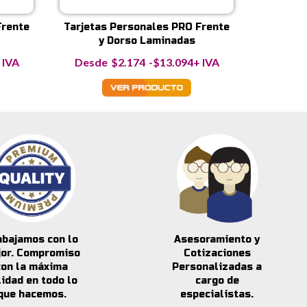
Frente
Tarjetas Personales PRO Frente
y Dorso Laminadas
ango
Rango
 IVA
$
2.174
-
$
13.094
+ IVA
e
de
recios:
precios:
esde
desde
2.048
$2.174
asta
hasta
11.445
$13.094
abajamos con lo
Asesoramiento y
jor. Compromiso
Cotizaciones
con la máxima
Personalizadas a
lidad en todo lo
cargo de
que hacemos.
especialistas.