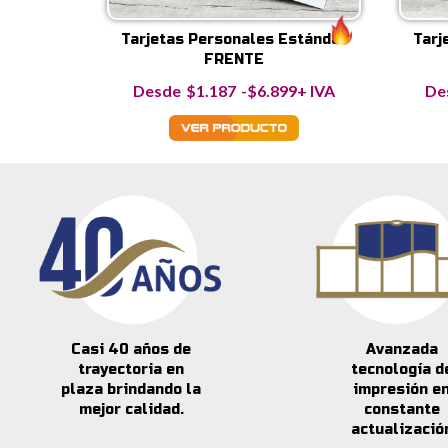
Tarjetas Personales Estándar
Tarj
FRENTE
Rango
$
1.187
-
$
6.899
+ IVA
de
precios:
desde
$1.187
hasta
$6.899
Casi 40 años de
Avanzada
trayectoria en
tecnología d
plaza brindando la
impresión e
mejor calidad.
constante
actualizació