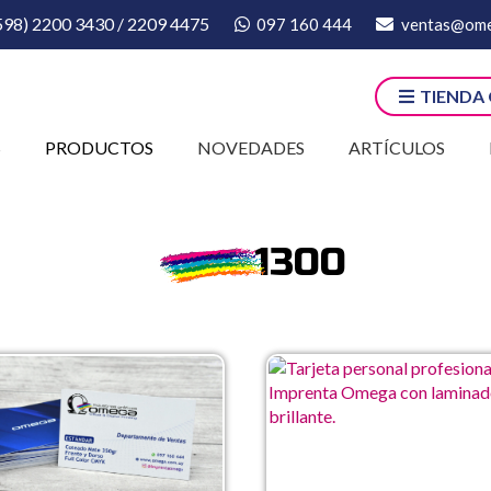
598) 2200 3430 / 2209 4475
097 160 444
ventas@ome
TIENDA
S
PRODUCTOS
NOVEDADES
ARTÍCULOS
1300