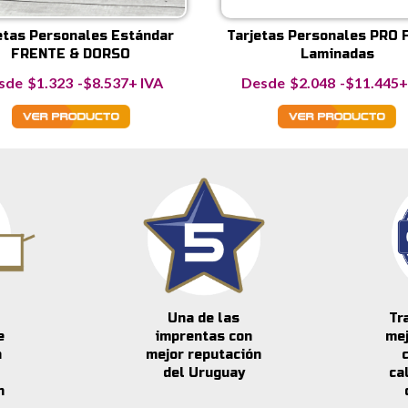
etas Personales Estándar
Tarjetas Personales PRO 
FRENTE & DORSO
Laminadas
Rango
R
$
1.323
-
$
8.537
+ IVA
$
2.048
-
$
11.445
+
de
d
precios:
p
desde
d
$1.323
$
hasta
h
$8.537
$
Una de las
Tr
e
imprentas con
me
n
mejor reputación
del Uruguay
ca
n