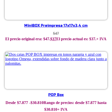
MiniBOX Preimpresa 17x17x3,4 cm
$
47
El precio original era: $47.
$
37
El precio actual es: $37.
+ IVA
POP Box
$
7.877
-
$
30.810
Rango de precios: desde $7.877 hasta
$30.810
+ IVA