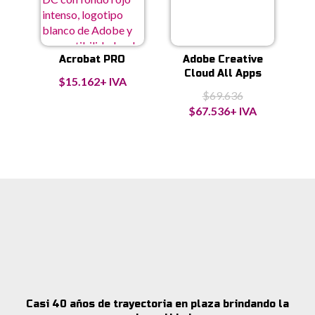
Acrobat PRO
Adobe Creative
Cloud All Apps
$
15.162
+ IVA
$
69.636
El
El
$
67.536
+ IVA
precio
precio
original
actual
era:
es:
$69.636.
$67.536.
Casi 40 años de trayectoria en plaza brindando la