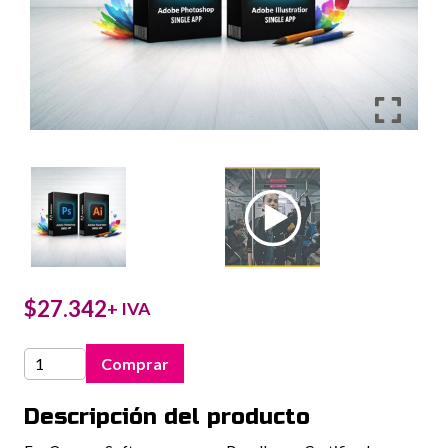
$
27.342
+ IVA
Adobe
Comprar
Single
APP
Descripción del producto
(Ps
-