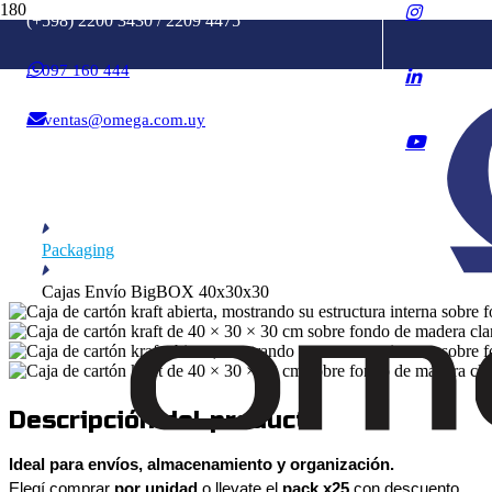
(+598) 2200 3430 / 2209 4475
097 160 444
ventas@omega.com.uy
Tienda online
Packaging
Cajas Envío BigBOX 40x30x30
Descripción del producto
Ideal para envíos, almacenamiento y organización.
Elegí comprar
por unidad
o llevate el
pack x25
con descuento.