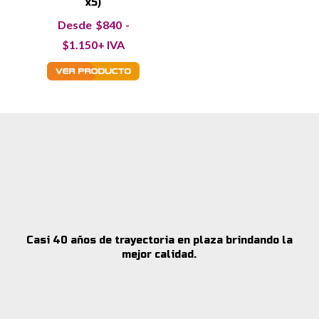
x5)
$
840
-
Rango
$
1.150
+ IVA
de
precios:
desde
$840
hasta
$1.150
Casi 40 años de trayectoria en plaza brindando la
mejor calidad.