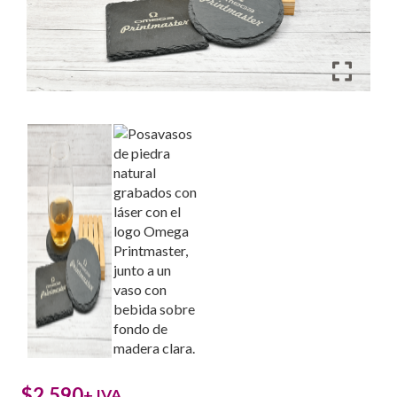
$
2.590
+ IVA