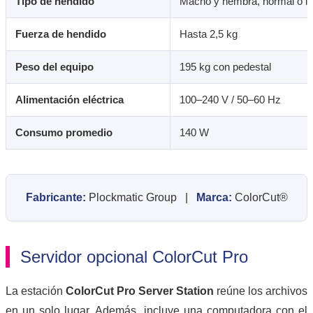
Tipo de hendido
Macho y hembra, normal o i
Fuerza de hendido
Hasta 2,5 kg
Peso del equipo
195 kg con pedestal
Alimentación eléctrica
100–240 V / 50–60 Hz
Consumo promedio
140 W
Fabricante:
Plockmatic Group |
Marca:
ColorCut®
Servidor opcional ColorCut Pro
La estación
ColorCut Pro Server Station
reúne los archivos
en un solo lugar. Además, incluye una computadora con el