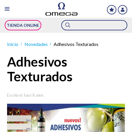
Búsqueda
TIENDA ONLINE
de
productos
Inicio
Novedades
Adhesivos Texturados
/
/
Adhesivos
Texturados
Escrito el:
hace 8 años