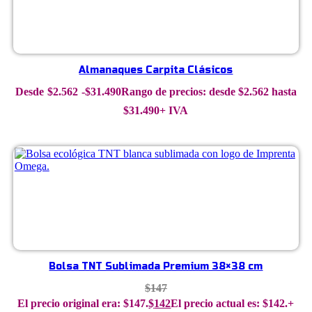
Almanaques Carpita Clásicos
$
2.562
-
$
31.490
Rango de precios: desde $2.562 hasta
$31.490
+ IVA
Bolsa TNT Sublimada Premium 38×38 cm
$
147
El precio original era: $147.
$
142
El precio actual es: $142.
+