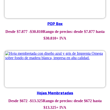
POP Box
$
7.877
-
$
30.810
Rango de precios: desde $7.877 hasta
$30.810
+ IVA
Hojas Membretadas
$
672
-
$
13.325
Rango de precios: desde $672 hasta
$13.325
+ IVA