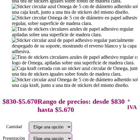
$
830
-
$
5.670
Rango de precios: desde $830
+
IVA
hasta $5.670
Cantidad
Presentación