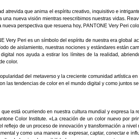
 atrevida que anima el espíritu creativo, inquisitivo e intrig
a una nueva visión mientras reescribimos nuestras vidas. Reav
 nueva perspectiva que resuena hoy, PANTONE Very Peri coloca
ery Peri es un símbolo del espíritu de nuestra era global act
ríodo de aislamiento, nuestras nociones y estándares están ca
digital nos ayuda a estirar los límites de la realidad, abrie
e color.
popularidad del metaverso y la creciente comunidad artística en 
n las tendencias de color en el mundo digital y como juntos se 
lo que está ocurriendo en nuestra cultura mundial y expresa la r
tone Color Institute. «La creación de un color nuevo por pri
el reflejo de un proceso de innovación y transformación a nive
ental y como una manera de expresar, captar, conectar e influ