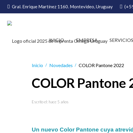
(+5
Gral. Enrique Martínez 1160. Montevideo, Uruguay
INICIO
EMPRESA
SERVICIO
Inicio
Novedades
COLOR Pantone 2022
/
/
COLOR Pantone 
Escrito el:
hace 5 años
Un nuevo Color Pantone cuya atrevida