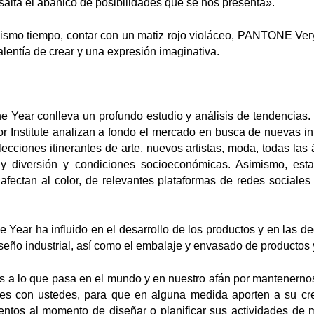
esalta el abanico de posibilidades que se nos presenta».
 mismo tiempo, contar con un matiz rojo violáceo, PANTONE Very
lentía de crear y una expresión imaginativa.
e Year conlleva un profundo estudio y análisis de tendencias. P
 Institute analizan a fondo el mercado en busca de nuevas infl
lecciones itinerantes de arte, nuevos artistas, moda, todas las 
 y diversión y condiciones socioeconómicas. Asimismo, est
e afectan al color, de relevantes plataformas de redes sociale
 Year ha influido en el desarrollo de los productos y en las 
diseño industrial, así como el embalaje y envasado de productos y
 a lo que pasa en el mundo y en nuestro afán por mantenernos 
ades con ustedes, para que en alguna medida aporten a su c
ntos al momento de diseñar o planificar sus actividades de ma