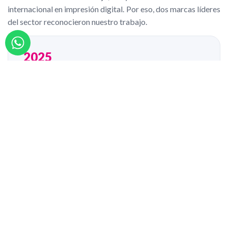
internacional en impresión digital. Por eso, dos marcas líderes
del sector reconocieron nuestro trabajo.
2025
RECONOCIMIENTO XEROX
Premier Partner
Este reconocimiento valora la innovación, la calidad y
el buen trabajo dentro de una red mundial de
imprentas líderes.