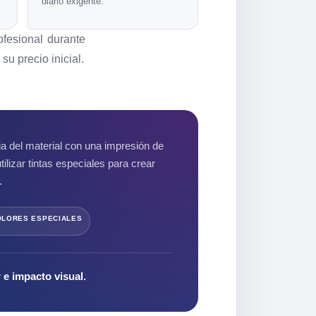
diario exigente.
fesional durante
u precio inicial.
a del material con una impresión de
ilizar tintas especiales para crear
.
OLORES ESPECIALES
 e impacto visual.