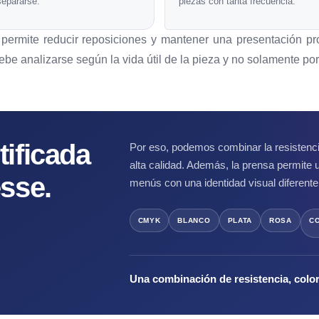
separarse.
piezas con tanta frecuencia.
mite reducir reposiciones y mantener una presentación pro
e analizarse según la vida útil de la pieza y no solamente por s
tificada
Por eso, podemos combinar la resistenci
alta calidad. Además, la prensa permite ut
esse.
menús con una identidad visual diferente
CMYK
BLANCO
PLATA
ROSA
C
Una combinación de resistencia, color