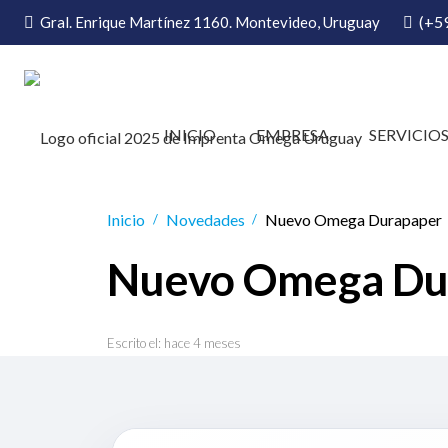
(+5
Gral. Enrique Martínez 1160. Montevideo, Uruguay
INICIO
EMPRESA
SERVICIO
Inicio
Novedades
Nuevo Omega Durapaper
/
/
Nuevo Omega Du
Escrito el:
hace 4 meses