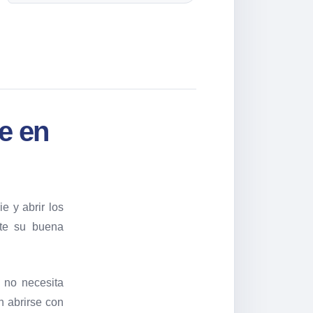
e en
e y abrir los
nte su buena
, no necesita
n abrirse con