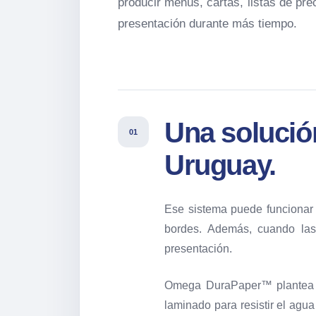
producir menús, cartas, listas de pr
presentación durante más tiempo.
Una solució
01
Uruguay.
Ese sistema puede funcionar d
bordes. Además, cuando las
presentación.
Omega DuraPaper™ plantea una
laminado para resistir el agu