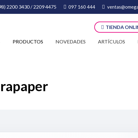
98) 2200 3430 / 2209 4475
097 160 444
ventas@omega
TIENDA ONLI
S
PRODUCTOS
NOVEDADES
ARTÍCULOS
rapaper