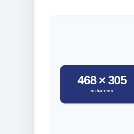
468 × 305
MILÍMETROS