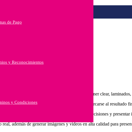
mas de Pago
mios y Reconocimientos
 stamping metálico u holográfico, barniz UV, toner clear, laminados, tin
minos y Condiciones
lejos
y comportamiento de la luz. Esto permite acercarse al resultado fi
r seguridad, reducir incertidumbre,
acelerar decisiones y presentar
o real, además de generar imágenes y videos en alta calidad para presen