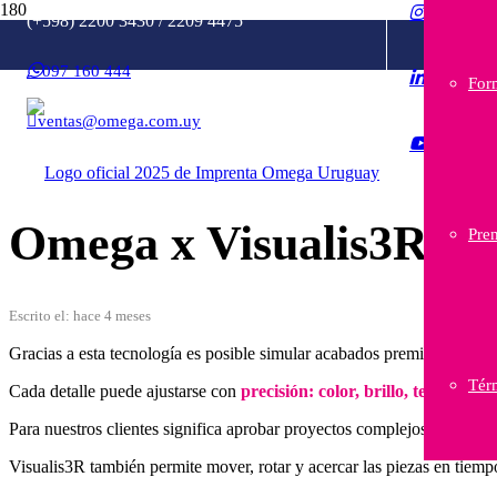
(+598) 2200 3430 / 2209 4475
Inicio
097 160 444
/
For
Tecnología Printmaster
/
ventas@omega.com.uy
Omega x Visualis3R®
Omega x Visualis3R®
Pre
Escrito el:
hace 4 meses
Gracias a esta tecnología es posible simular acabados premium como hot
Tér
Cada detalle puede ajustarse con
precisión: color, brillo, textura, ref
Para nuestros clientes significa aprobar proyectos complejos con
mayo
Visualis3R también permite mover, rotar y acercar las piezas en tiemp