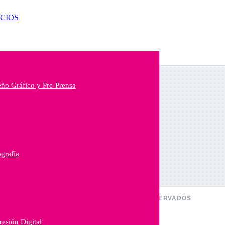
ICIOS
eño Gráfico y Pre-Prensa
grafía
Ω
2026 · TODOS LOS DERECHOS RESERVADOS
esión Digital