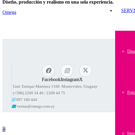
Diseño, producción y realismo en una sola experiencia.
SERV
Omega
Dis
Facebook
Instagram
X
Gral. Enrique Martínez 1160. Montevideo, Uruguay
Foto
(+598) 2200 34 40 / 2209 44 75
097 160 444
ventas@omega.com.uy
Impr