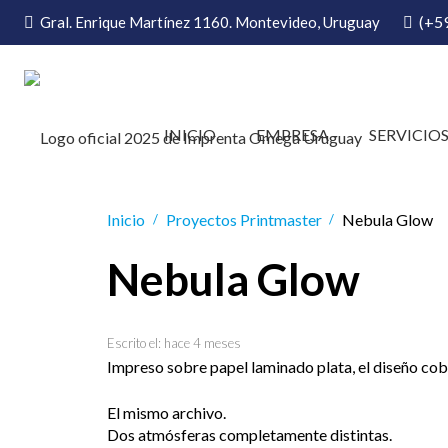
(+5
Gral. Enrique Martínez 1160. Montevideo, Uruguay
INICIO
EMPRESA
SERVICIO
Inicio
Proyectos Printmaster
Nebula Glow
/
/
Nebula Glow
Escrito el:
hace 4 meses
Impreso sobre papel laminado plata, el diseño co
El mismo archivo.
Dos atmósferas completamente distintas.