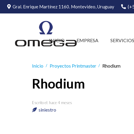
(+
Gral. Enrique Martínez 1160. Montevideo, Uruguay
INICIO
EMPRESA
SERVICIO
Inicio
Proyectos Printmaster
Rhodium
/
/
Rhodium
Escrito el:
hace 4 meses
siniestro