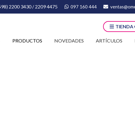
598) 2200 3430 / 2209 4475
097 160 444
ventas@ome
TIENDA
S
PRODUCTOS
NOVEDADES
ARTÍCULOS